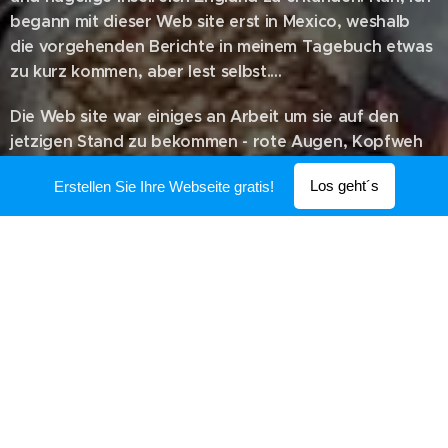
begann mit dieser Web site erst in Mexico, weshalb
die vorgehenden Berichte in meinem Tagebuch etwas
zu kurz kommen, aber lest selbst....
Die Web site war einiges an Arbeit um sie auf den
jetzigen Stand zu bekommen - rote Augen, Kopfweh
und Kreuzschmerzen waren nur einige der
Los geht´s
Erstellen Sie Ihre Webseite gratis!
wochenlangen Computersessions. Ich hoffe, die Arbeit
hat sich gelohnt, lasst es mich wissen:
Kontakt:
jeff@jeffonbike.com
© 2020 Worlds Collide. Alle Rechte vorbehalten.
Unterstützt von
Webnode