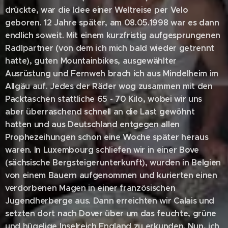
drückte, war die Idee einer Weltreise per Velo
geboren. 12 Jahre später, am 08.05.1998 war es dann
endlich soweit. Mit einem kurzfristig aufgesprungenen
Radlpartner (von dem ich mich bald wieder getrennt
hatte), guten Mountainbikes, ausgewählter
Ausrüstung und Fernweh brach ich aus Mindelheim im
Allgäu auf. Jedes der Räder wog zusammen mit den
Packtaschen stattliche 65 - 70 Kilo, wobei wir uns
aber überraschend schnell an die Last gewöhnt
hatten und aus Deutschland entgegen allen
Prophezeihungen schon eine Woche später heraus
waren. In Luxembourg schliefen wir in einer Bove
(sächsische Bergsteigerunterkunft), wurden in Belgien
von einem Bauern aufgenommen und kurierten einen
verdorbenen Magen in einer französischen
Jugendherberge aus. Dann erreichten wir Calais und
setzten dort nach Dover über um das feuchte, grüne
und hügelige Inselreich England zu erkunden. Nun, ich