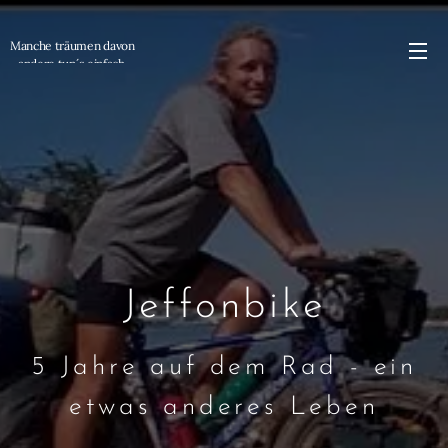
Manche träumen davon
andere tun´s einfach
Jeffonbike
5 Jahre auf dem Rad - ein
etwas anderes Leben